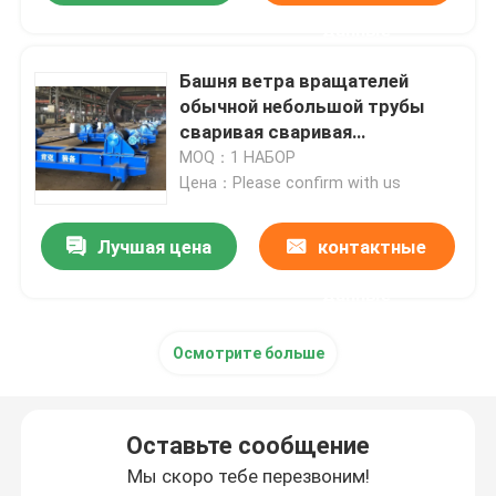
данные
Башня ветра вращателей
обычной небольшой трубы
сваривая сваривая
моторизованное колесо 150
MOQ：1 НАБОР
тонн
Цена：Please confirm with us
Лучшая цена
контактные
данные
Осмотрите больше
Оставьте сообщение
Мы скоро тебе перезвоним!