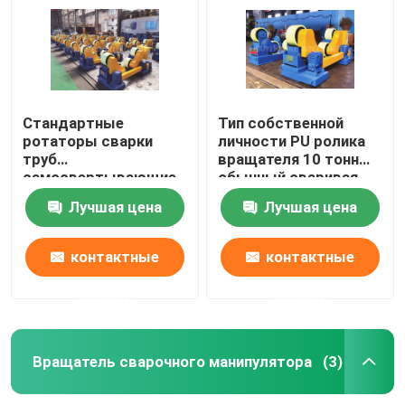
Стандартные
Тип собственной
ротаторы сварки
личности PU ролика
труб
вращателя 10 тонн
самосвертывающие
обычный сваривая
повороты PU-
выравнивая для
Лучшая цена
Лучшая цена
роллеров от 5 до 40 т
кругового цилиндра
контактные
контактные
Дом
данные
данные
Продукты
Вращатель сварочного манипулятора
(3)
О нас