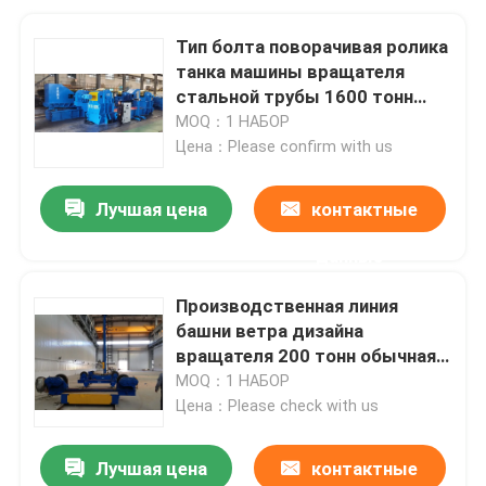
Тип болта поворачивая ролика
танка машины вращателя
стальной трубы 1600 тонн
сваривая анти- перемещаясь
MOQ：1 НАБОР
фиксированный
Цена：Please confirm with us
Лучшая цена
контактные
данные
Производственная линия
башни ветра дизайна
вращателя 200 тонн обычная
сваривая
MOQ：1 НАБОР
Цена：Please check with us
Лучшая цена
контактные