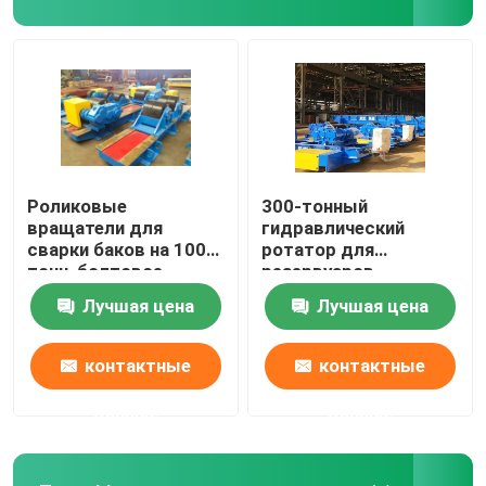
Сварочный манипулятор TWS
Манипуляторы столбца и заграждения
L тип сварочный манипулятор
Роликовые
300-тонный
вращатели для
гидравлический
сварки баков на 100
ротатор для
Машина трубы вращая
тонн, болтовое
резервуаров
крепление,
Лучшая цена
Лучшая цена
фиксированный тип
сварочный манипулятор трубы
контактные
контактные
данные
данные