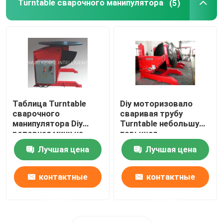
Turntable сварочного манипулятора
(5)
Таблица Turntable
Diy моторизовало
сварочного
сваривая трубу
манипулятора Diy
Turntable небольшую
роторная мини на
повышая
фланец 2 трубы 000
руководство
Лучшая цена
Лучшая цена
Kg
электрическое
контактные
контактные
данные
данные