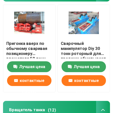
Вращатель сварочного манипулятора
Роторный сварочный манипулятор
Пригонка вверх по
Сварочный
Вращатель танка
обычному сваривая
манипулятор Diy 30
позиционеру
тонн роторный для
вращателя 50 тонн
продажи обматывает
Turntable сварочного манипулятора
башню
Лучшая цена
Лучшая цена
приспособленную
вверх по вращателям
манипулятор трубы сваривая
контактные
контактные
данные
данные
Гидравлический сварочный манипулятор
Turntable электрической сварки
Вращатель танка
(12)