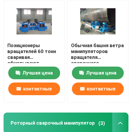
Путешествие фабрики
Проверка качества
Позиционеры
Обычная башня ветра
вращателей 60 тонн
манипуляторов
Свяжитесь мы
сваривая
вращателя
обматывают
сварочного
пригонку башни вверх
манипулятора трубы
Лучшая цена
Лучшая цена
Новости
по поднимать
приспосабливать
домкратом
вверх по вращателю
гидравлического
60t
контактные
контактные
Случаи
цилиндра
вращателей
данные
данные
Собственная личность выровняла сваривая вращат
Роторный сварочный манипулятор
(3)
Вращатель трубы сваривая