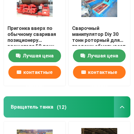
Вращатель сварочного манипулятора
Пригонка вверх по
Сварочный
обычному сваривая
манипулятор Diy 30
Роторный сварочный манипулятор
позиционеру
тонн роторный для
вращателя 50 тонн
продажи обматывает
башню
Вращатель танка
Лучшая цена
Лучшая цена
приспособленную
вверх по вращателям
контактные
контактные
Turntable сварочного манипулятора
данные
данные
манипулятор трубы сваривая
Вращатель танка
(12)
Гидравлический сварочный манипулятор
Turntable электрической сварки