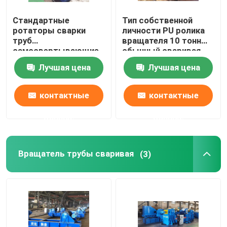
Стандартные
Тип собственной
ротаторы сварки
личности PU ролика
труб
вращателя 10 тонн
самосвертывающие
обычный сваривая
повороты PU-
выравнивая для
Лучшая цена
Лучшая цена
роллеров от 5 до 40 т
кругового цилиндра
контактные
контактные
данные
данные
Вращатель трубы сваривая
(3)