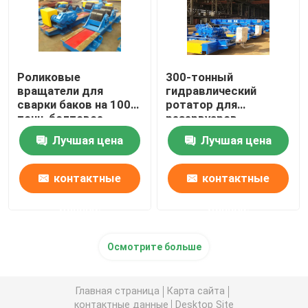
Сварочный манипулятор TWS
Манипуляторы столбца и заграждения
Роликовые
300-тонный
вращатели для
гидравлический
сварки баков на 100
ротатор для
тонн, болтовое
резервуаров
L тип сварочный манипулятор
крепление,
Лучшая цена
Лучшая цена
фиксированный тип
Машина трубы вращая
контактные
контактные
сварочный манипулятор трубы
данные
данные
Осмотрите больше
Главная страница
Карта сайта
контактные данные
Desktop Site