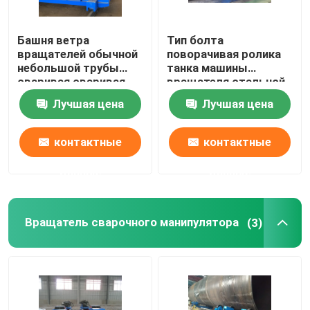
Башня ветра
Тип болта
вращателей обычной
поворачивая ролика
небольшой трубы
танка машины
сваривая сваривая
вращателя стальной
моторизованное
трубы 1600 тонн
Лучшая цена
Лучшая цена
колесо 150 тонн
сваривая анти-
перемещаясь
фиксированный
контактные
контактные
данные
данные
Дом
Вращатель сварочного манипулятора
(3)
Продукты
О нас